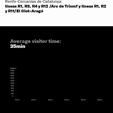
Renfe-Cercanías de Catalunya:
líneas R1, R3, R4 y R12 /Arc de Triomf y líneas R1, R2
y R11/El Clot-Aragó
Average visitor time:
35min
Visitors
2000
1800
1600
1400
1200
1000
800
600
400
200
0
10min
20min
30min
40min
50min
60min